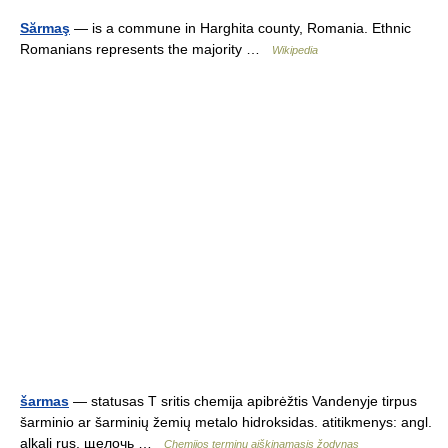
Sărmaş
— is a commune in Harghita county, Romania. Ethnic
Romanians represents the majority …
Wikipedia
šarmas
— statusas T sritis chemija apibrėžtis Vandenyje tirpus
šarminio ar šarminių žemių metalo hidroksidas. atitikmenys: angl.
alkali rus. щелочь …
Chemijos terminų aiškinamasis žodynas