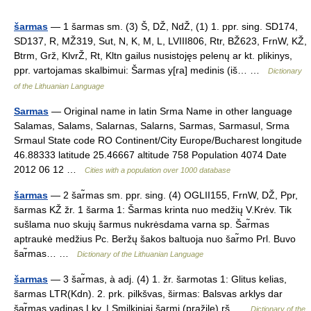
šarmas
— 1 šarmas sm. (3) Š, DŽ, NdŽ, (1) 1. ppr. sing. SD174,
SD137, R, MŽ319, Sut, N, K, M, L, LVIII806, Rtr, BŽ623, FrnW, KŽ,
Btrm, Grž, KlvrŽ, Rt, Kltn gailus nusistojęs pelenų ar kt. plikinys,
ppr. vartojamas skalbimui: Šarmas y[ra] medinis (iš… …
Dictionary
of the Lithuanian Language
Sarmas
— Original name in latin Srma Name in other language
Salamas, Salams, Salarnas, Salarns, Sarmas, Sarmasul, Srma
Srmaul State code RO Continent/City Europe/Bucharest longitude
46.88333 latitude 25.46667 altitude 758 Population 4074 Date
2012 06 12 …
Cities with a population over 1000 database
šarmas
— 2 šar̃mas sm. ppr. sing. (4) OGLII155, FrnW, DŽ, Ppr,
šarmas KŽ žr. 1 šarma 1: Šarmas krinta nuo medžių V.Krėv. Tik
sušlama nuo skujų šarmus nukrėsdama varna sp. Šar̃mas
aptraukė medžius Pc. Beržų šakos baltuoja nuo šar̃mo Prl. Buvo
šar̃mas… …
Dictionary of the Lithuanian Language
šarmas
— 3 šar̃mas, à adj. (4) 1. žr. šarmotas 1: Glitus kelias,
šarmas LTR(Kdn). 2. prk. pilkšvas, širmas: Balsvas arklys dar
šar̃mas vadinas Lkv. | Smilkiniai šarmi (pražilę) rš …
Dictionary of the