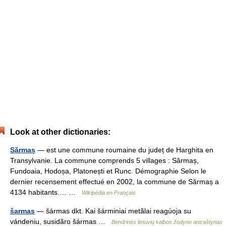
Look at other dictionaries:
Sărmaș
— est une commune roumaine du județ de Harghita en
Transylvanie. La commune comprends 5 villages : Sărmaș,
Fundoaia, Hodoșa, Platonești et Runc. Démographie Selon le
dernier recensement effectué en 2002, la commune de Sărmaș a
4134 habitants.… …
Wikipédia en Français
šarmas
— šármas dkt. Kai šárminiai metãlai reagúoja su
vándeniu, susidãro šármas …
Bendrinės lietuvių kalbos žodyno antraštynas