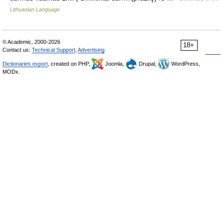
Lithuanian Language
© Academic, 2000-2026
18+
Contact us:
Technical Support
,
Advertising
Dictionaries export
, created on PHP,
Joomla,
Drupal,
WordPress,
MODx.