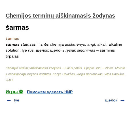
Chemijos terminų aiškinamasis žodynas
šarmas
šarmas
šarmas
statusas
T
sritis
chemija
atitikmenys
:
angl.
alkali; alkaline
solution; lye
rus.
щелок; щелочь
ryšiai
:
sinonimas
– šarminis
tirpalas
Chemijos terminų aiškinamasis žodynas – 2-asis patais. ir papild. leid. – Vilnius: Mokslo
ir enciklopedijų leidybos institutas
.
Kazys Daukšas, Jurgis Barkauskas, Vitas Daukšas
.
2003
.
Игры ⚽
Поможем сделать НИР
lye
щелок