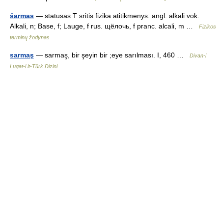
šarmas
— statusas T sritis fizika atitikmenys: angl. alkali vok.
Alkali, n; Base, f; Lauge, f rus. щёлочь, f pranc. alcali, m …
Fizikos
terminų žodynas
sarmaş
— sarmaş, bir şeyin bir ;eye sarılması. I, 460 …
Divan-i
Luqat-i it-Türk Dizini